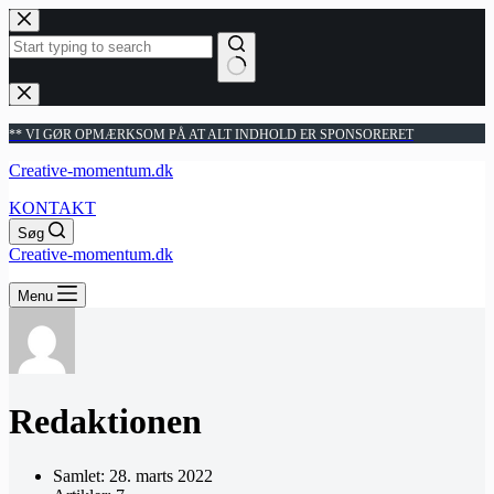
Fortsæt
til
indhold
Ingen
resultater
** VI GØR OPMÆRKSOM PÅ AT ALT INDHOLD ER SPONSORERET
Creative-momentum.dk
KONTAKT
Søg
Creative-momentum.dk
Menu
Redaktionen
Samlet: 28. marts 2022